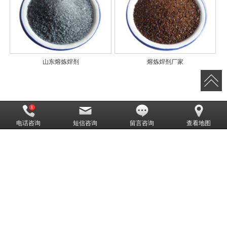
山东熔炼焊剂
熔炼焊剂厂家
济南市固金焊材有限公司（原莱芜固金焊接材料有限公司）热线：
电话咨询
短信咨询
留言咨询
查看地图
13806343776 是经市政府招商引资成立，专业研制和生产埋弧自动焊剂的企
业。公司年产10000吨烧结焊接和6000吨熔炼焊剂，年产值4600万元。产品品
种具体包含烧结焊剂系列SJ101、SJ101G、SJ102、SJ103、SJ106、
SJ107、SJ109、SJ112、SJ301、SJ302、SJ414、SJ414N、SJ501、
SJ503、SJ612、SJ613(不锈钢专用焊剂)、SJ614（管模修复专用焊剂）;熔炼
焊剂系列：HJ107、HJ251、HJ260、HJ431、HJ350和F18-Ⅲ（电渣焊专用焊
剂）等产品产量大、品种多、质量优，远销全国各地！
CopyRight © 版权所有:
莱芜固金焊接材料有限公司
技术支持:
佰搜网 0538-7
177991
网站地图
XML
备案号:
鲁ICP备12029308号-1
本站关键字:
焊接
烧结焊接
熔炼焊剂
埋弧焊剂
焊剂材料
焊剂生产厂