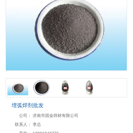
埋弧焊剂批发
公司：
济南市固金焊材有限公司
联系人：
李总
手机：
13806343776