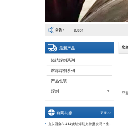
SJ601
公告：
您
最新产品
烧结焊剂系列
熔炼焊剂系列
产品包装
焊剂
严
熔炼焊剂
埋弧焊剂
新闻动态
更多>>
山东固金SJ414烧结焊剂支持批发吗？生产厂家介绍