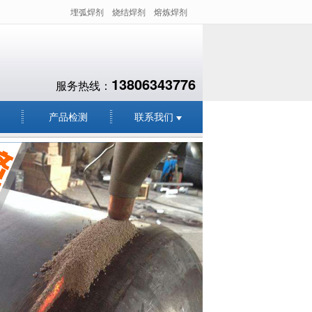
埋弧焊剂
烧结焊剂
熔炼焊剂
13806343776
服务热线：
产品检测
联系我们