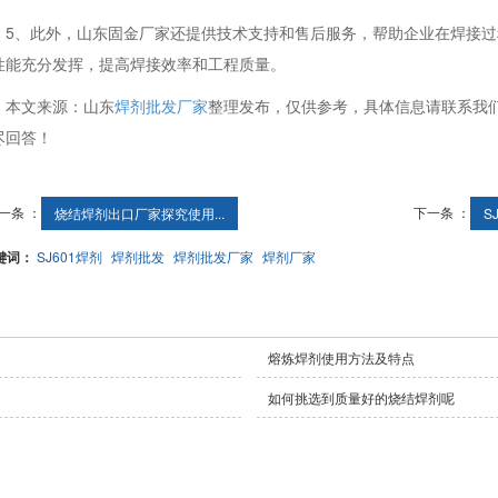
5、此外，山东固金厂家还提供技术支持和售后服务，帮助企业在焊接过程
性能充分发挥，提高焊接效率和工程质量。
本文来源：山东
焊剂批发厂家
整理发布，仅供参考，具体信息请联系我
尽回答！
一条 ：
下一条 ：
烧结焊剂出口厂家探究使用...
S
键词：
SJ601焊剂
焊剂批发
焊剂批发厂家
焊剂厂家
熔炼焊剂使用方法及特点
如何挑选到质量好的烧结焊剂呢