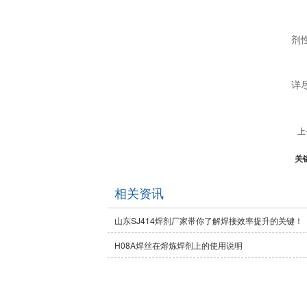
剂
详
上
关
相关资讯
山东SJ414焊剂厂家带你了解焊接效率提升的关键！
H08A焊丝在熔炼焊剂上的使用说明