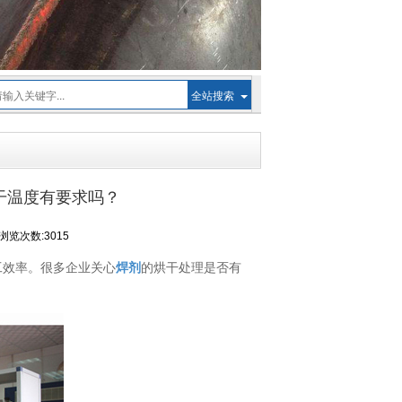
全站搜索
烘干温度有要求吗？
浏览次数:3015
工效率。很多企业关心
焊剂
的烘干处理是否有
。