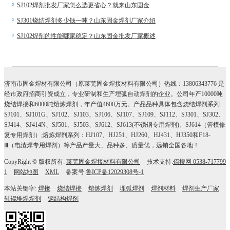
SJ102焊剂批发厂家怎么选更省心？就来山东固金
SJ301烧结焊剂多少钱一吨？山东固金焊剂厂家介绍
SJ102焊剂的性能哪家稳定？山东固金批发厂家概述
济南市固金焊材有限公司（原莱芜固金焊接材料有限公司）热线：13806343776 是
经市政府招商引资成立，专业研制和生产埋弧自动焊剂的企业。公司年产10000吨
烧结焊接和6000吨熔炼焊剂，年产值4600万元。产品品种具体包含烧结焊剂系列
SJ101、SJ101G、SJ102、SJ103、SJ106、SJ107、SJ109、SJ112、SJ301、SJ302、
SJ414、SJ414N、SJ501、SJ503、SJ612、SJ613(不锈钢专用焊剂)、SJ614（管模修
复专用焊剂）;熔炼焊剂系列：HJ107、HJ251、HJ260、HJ431、HJ350和F18-
Ⅲ（电渣焊专用焊剂）等产品产量大、品种多、质量优，远销全国各地！
CopyRight © 版权所有:
莱芜固金焊接材料有限公司
技术支持:
佰搜网 0538-717799
1
网站地图
XML
备案号:
鲁ICP备12029308号-1
本站关键字:
焊接
烧结焊接
熔炼焊剂
埋弧焊剂
焊剂材料
焊剂生产厂家
轧辊堆焊焊剂
钢结构焊剂