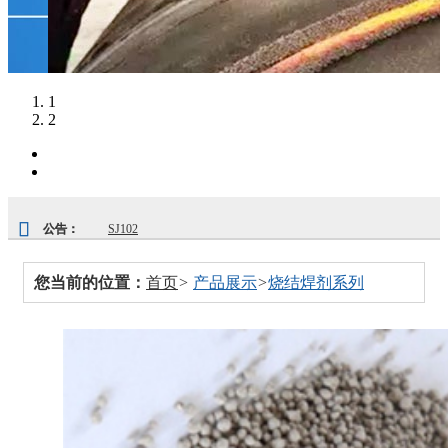
1
2
公告：
SJ102
SJ101
您当前的位置：
首页
>
产品展示
>
烧结焊剂系列
GJ-SJ302烧结焊剂
烧结焊剂
埋弧焊剂批发