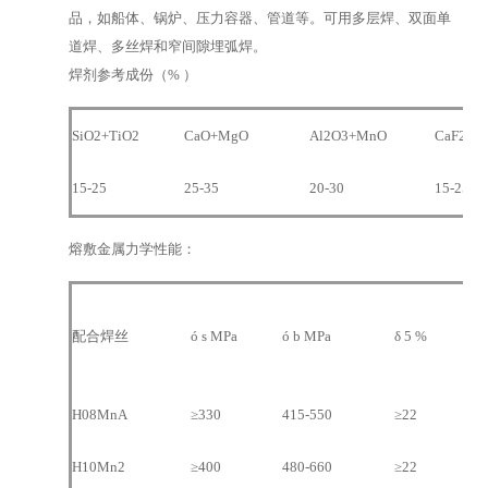
品，如船体、锅炉、压力容器、管道等。可用多层焊、双面单
道焊、多丝焊和窄间隙埋弧焊。
焊剂参考成份（% ）
SiO2+TiO2
CaO+MgO
Al2O3+MnO
CaF2
15-25
25-35
20-30
15-25
熔敷金属力学性能：
AK
配合焊丝
ó s MPa
ó b MPa
δ 5 %
0
H08MnA
≥330
415-550
≥22
≥1
H10Mn2
≥400
480-660
≥22
≥1