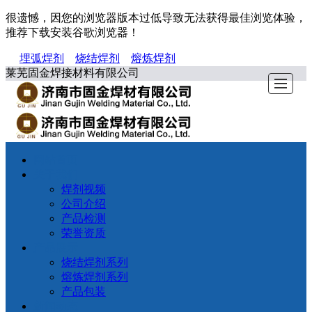
很遗憾，因您的浏览器版本过低导致无法获得最佳浏览体验，
推荐下载安装谷歌浏览器！
埋弧焊剂
烧结焊剂
熔炼焊剂
莱芜固金焊接材料有限公司
网站
关于
产品
新闻
产品
网站首页
首页
我们
展示
动态
应用
关于我们
焊剂视频
荣誉
公司介绍
资质
产品检测
荣誉资质
产品
联系
产品展示
检测
我们
烧结焊剂系列
熔炼焊剂系列
产品包装
新闻动态