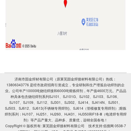
济南市固金焊材有限公司（原莱芜固金焊接材料有限公司）热线：
13806343776 是经市政府招商引资成立，专业研制和生产埋弧自动焊剂的企
业。公司年产10000吨烧结焊接和6000吨熔炼焊剂，年产值4600万元。产品品
种具体包含烧结焊剂系列SJ101、SJ101G、SJ102、SJ103、SJ106、
SJ107、SJ109、SJ112、SJ301、SJ302、SJ414、SJ414N、SJ501、
SJ503、SJ612、SJ613(不锈钢专用焊剂)、SJ614（管模修复专用焊剂）;熔炼
焊剂系列：HJ107、HJ251、HJ260、HJ431、HJ350和F18-Ⅲ（电渣焊专用焊
剂）等产品产量大、品种多、质量优，远销全国各地！
CopyRight © 版权所有:
莱芜固金焊接材料有限公司
技术支持:
佰搜网 0538-7