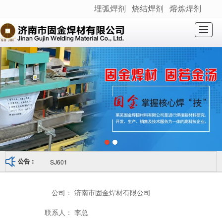
埋弧焊剂
烧结焊剂
熔炼焊剂
很遗憾，因您的浏览器版本过低导致无法获得最佳浏览体验，推荐下载安装谷歌浏览器！
网站首页
关于我们
产品展示
新闻动态
产品应用
荣誉资质
产品检测
联系我们
SJ601
公告：
公司：
济南市固金焊材有限公司
联系人：
李总