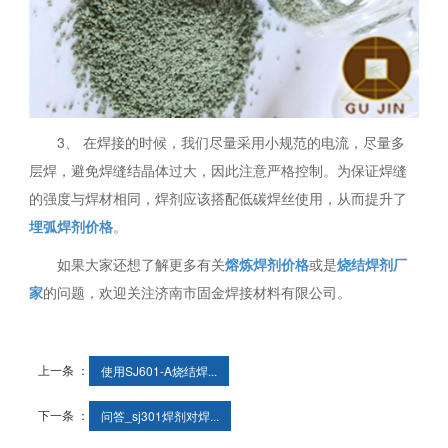
3、 在焊接的时候，我们尽量采用小规范的电流，尽量多
层焊，避免焊缝结晶体过大，因此注意严格控制。为保证焊缝
的强度与焊材相同，焊剂应该搭配低碳焊丝使用，从而提升了
埋弧焊剂价格
。
如果大家还想了解更多有关
熔炼焊剂价格
或是
烧结焊剂厂
家
的问题，欢迎关注济南市固金焊接材料有限公司。
上一条 ：
使用SJ601-A烧结焊...
下一条 ：
问答_sj301焊剂对焊...