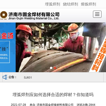
埋弧焊剂
烧结焊剂
熔炼焊剂
很遗憾，因您的浏览器版本过低导致无法获得最佳浏览体验，推荐下载安装谷歌浏览器！
网站首页
关于我们
产品展示
新闻动态
产品应用
荣誉资质
产品检测
联系我们
SJ601
公告：
埋弧焊剂应如何选择合适的焊材？你知道吗
2021-07-28
来自:
济南市固金焊接材料有限公司
浏览次数:2844