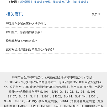
关键词：
埋弧焊剂
埋弧焊剂价格
埋弧焊剂厂家
山东埋弧焊剂
相关资讯
更多>>
埋弧焊剂测试的三种方法是什么
焊剂生产厂家面临的新挑战！
烧结焊剂该如何保存呢？
萤石对​烧结焊剂的影响是怎么样的呢？
济南市固金焊材有限公司（原莱芜固金焊接材料有限公司）热线：
13806343776 是经市政府招商引资成立，专业研制和生产埋弧自动焊剂的企
业。公司年产10000吨烧结焊接和6000吨熔炼焊剂，年产值4600万元。产品品
种具体包含烧结焊剂系列SJ101、SJ101G、SJ102、SJ103、SJ106、
SJ107、SJ109、SJ112、SJ301、SJ302、SJ414、SJ414N、SJ501、
SJ503、SJ612、SJ613(不锈钢专用焊剂)、SJ614（管模修复专用焊剂）;熔炼
焊剂系列：HJ107、HJ251、HJ260、HJ431、HJ350和F18-Ⅲ（电渣焊专用焊