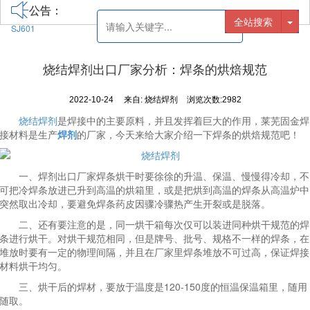
公告：
全站搜索
SJ601
烧结焊剂出口厂家分析：焊条的烘焙规范
2022-10-24
来自:
烧结焊剂
浏览次数:2982
烧结焊剂
是焊接中的主要原料，并且发挥着巨大的作用，莱芜固金焊
接材料是生产
焊剂
的厂家，今天来给大家介绍一下焊条的烘焙规范吧！
一、焊剂出口厂家焊条烘干时要徐徐的升温、保温、慢慢得冷却，不
可把冷焊条放进已升到高温的烘箱里，或是把烘到高温的焊条从高温炉中
突然取出冷却，要避免焊条药皮因骤冷骤热产生开裂或是脱落。
二、还有要注意的是，同一烘干箱每次仅可以装进同种烘干规范的焊
条进行烘干。对烘干规范相同，但是牌号、批号、规格不一样的焊条，在
堆放时要有一定的物理间隔，并且在厂家里焊条堆放不可过高，保证焊接
材料烘干均匀。
三、烘干后的焊材，要放于温度是120-150度的恒温保温箱里，随用
随取。