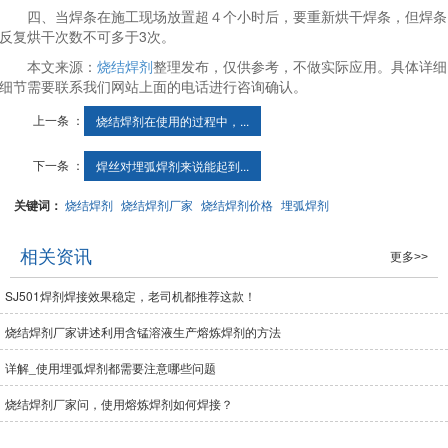
四、当焊条在施工现场放置超４个小时后，要重新烘干焊条，但焊条
反复烘干次数不可多于3次。
本文来源：
烧结焊剂
整理发布，仅供参考，不做实际应用。具体详细
细节需要联系我们网站上面的电话进行咨询确认。
上一条 ：
烧结焊剂在使用的过程中，...
下一条 ：
焊丝对埋弧焊剂来说能起到...
关键词：
烧结焊剂
烧结焊剂厂家
烧结焊剂价格
埋弧焊剂
相关资讯
更多>>
SJ501焊剂焊接效果稳定，老司机都推荐这款！
烧结焊剂厂家讲述利用含锰溶液生产熔炼焊剂的方法
详解_使用埋弧焊剂都需要注意哪些问题
烧结焊剂厂家问，使用熔炼焊剂如何焊接？