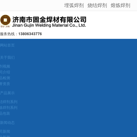
埋弧焊剂
烧结焊剂
熔炼焊剂
很遗憾，因您的浏览器版本过低导致无法获得最佳浏览体验，推荐下载安装谷歌浏览器！
服务热线：
13806343776
网站首页
关于我们
剂视频
司介绍
品检测
誉资质
产品展示
结焊剂系列
炼焊剂系列
品包装
新闻动态
司新闻
业新闻