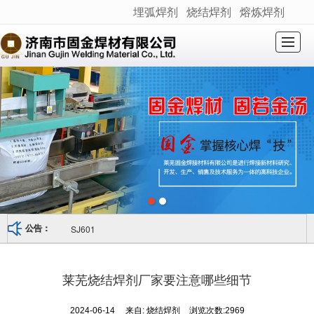
埋弧焊剂
烧结焊剂
熔炼焊剂
很遗憾，因您的浏览器版本过低导致无法获得最佳浏览体验，推荐下载安装谷歌浏览器！
网站首页
关于我们
产品展示
新闻动态
产品应用
荣誉资质
产品检测
联系我们
SJ601
公告：
莱芜烧结焊剂厂家要注意哪些细节
2024-06-14
来自:
烧结焊剂
浏览次数:2969