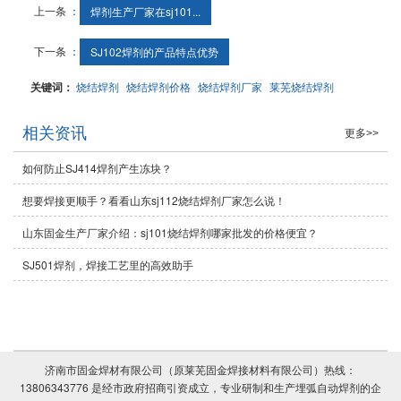
上一条 ：
焊剂生产厂家在sj101...
下一条 ：
SJ102焊剂的产品特点优势
关键词：
烧结焊剂
烧结焊剂价格
烧结焊剂厂家
莱芜烧结焊剂
相关资讯
更多>>
如何防止SJ414焊剂产生冻块？
想要焊接更顺手？看看山东sj112烧结焊剂厂家怎么说！
山东固金生产厂家介绍：sj101烧结焊剂哪家批发的价格便宜？
SJ501焊剂，焊接工艺里的高效助手
济南市固金焊材有限公司（原莱芜固金焊接材料有限公司）热线：
13806343776 是经市政府招商引资成立，专业研制和生产埋弧自动焊剂的企