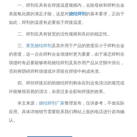
一、焊剂应具有在焊接温度规模内，去除母材和焊料合金
表面氧化膜的满足才能，这是对
烧结焊剂
的基本要求，正由于
如此，焊剂的温度有必要低于焊接温度。
二、焊剂应具有较宽的活性规模和良好的稳定性。
三、
莱芜烧结焊剂
及其作用于产品的密度应小于焊料合金
的密度，这一点在焊料合金填缝时更为重要，由于液态焊料在
填缝时有必要能够将助烧结焊剂及其作用产品从空隙中排出，
否则将阴碍焊料填缝或许滞留在焊猜中构成夹渣。
四、焊丝焊接后的助烧结焊剂剩余应到达免清洁的规范或
许能够很容易的清洁，杂质过多会影响焊接的效果。
本文来源：
烧结焊剂厂家
整理发布，仅供参考，不做实际
应用。具体详细细节需要联系我们网站上面的电话进行咨询确
认。