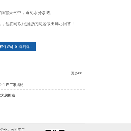
在雨雪天气中，避免水分渗透。
话，他们可以根据您的问题做出详尽回答！
样保证sj101焊剂焊...
更多>>
样？生产厂家揭秘
家为您揭秘
的企业。公司年产