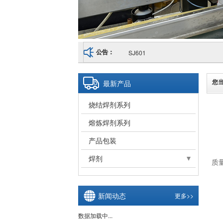
SJ601
公告：
您
最新产品
烧结焊剂系列
熔炼焊剂系列
产品包装
焊剂
质
熔炼焊剂
埋弧焊剂
新闻动态
更多>>
数据加载中...