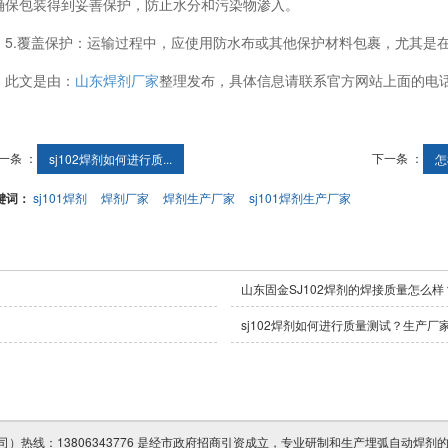
确保包装得到妥善保护，防止水分和污染物渗入。
5.覆盖保护：运输过程中，应使用防水布或其他保护材料包裹，尤其是
此文是由：
山东焊剂厂家
整理发布，具体信息请联系官方网站上面的电
一条 ：
下一条 ：
sj102焊剂如何进行质...
怎
键词：
sj101焊剂
焊剂厂家
焊剂生产厂家
sj101焊剂生产厂家
山东固金SJ102焊剂的焊接质量怎么
sj102焊剂如何进行质量测试？生产厂
热线：13806343776 是经市政府招商引资成立，专业研制和生产埋弧自动焊剂