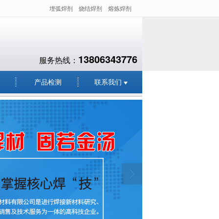
埋弧焊剂
烧结焊剂
熔炼焊剂
13806343776
服务热线：
产品检测
联系我们