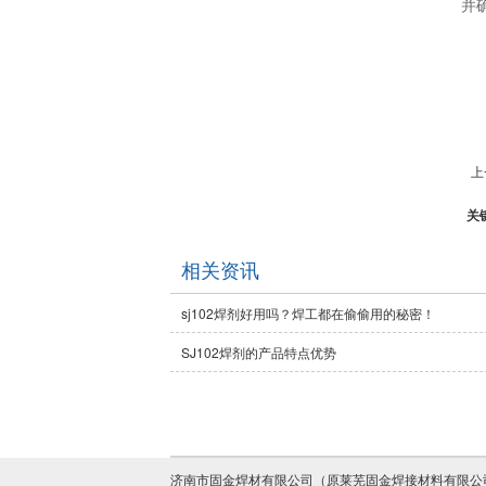
并
上
关
相关资讯
sj102焊剂好用吗？焊工都在偷偷用的秘密！
SJ102焊剂的产品特点优势
济南市固金焊材有限公司（原莱芜固金焊接材料有限公司）