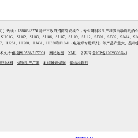
线：13806343776 是经市政府招商引资成立，专业研制和生产埋弧自动焊剂的企业
SJ102、SJ103、SJ106、SJ107、SJ109、SJ112、SJ301、SJ302、SJ414、SJ4
7、HJ251、HJ260、HJ431、HJ350和F18-Ⅲ（电渣焊专用焊剂）等产品产量大
术支持:
佰搜网 0538-7177991
网站地图
XML
备案号:
鲁ICP备12029308号-1
焊剂材料
焊剂生产厂家
轧辊堆焊焊剂
钢结构焊剂