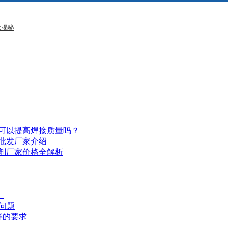
家揭秘
剂可以提高焊接质量吗？
？批发厂家介绍
焊剂厂家价格全解析
！
问题
样的要求