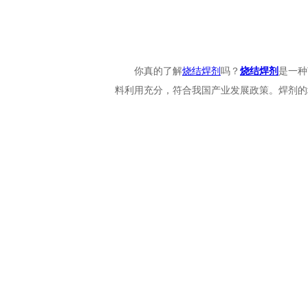
SJ101
GJ-SJ302烧结焊剂
你真的了解
烧结焊剂
吗？
烧结焊剂
是一种
烧结焊剂
料利用充分，符合我国产业发展政策。焊剂的
埋弧焊剂批发