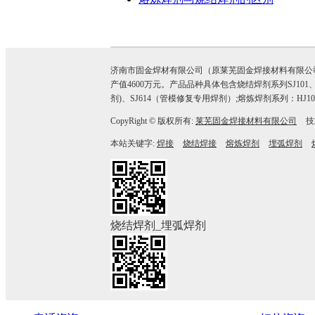
济南市固金焊材有限公司（原莱芜固金焊接材料有限公司）热
产值4600万元。产品品种具体包含烧结焊剂系列SJ101、SJ101G、
剂)、SJ614（管模修复专用焊剂）;熔炼焊剂系列：HJ10
CopyRight © 版权所有:
莱芜固金焊接材料有限公司
技
本站关键字:
焊接
烧结焊接
熔炼焊剂
埋弧焊剂
烧结焊剂_埋弧焊剂