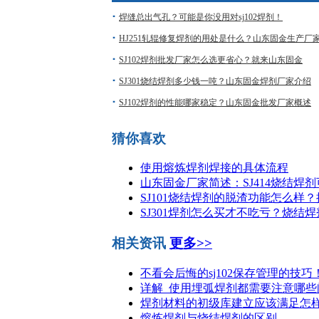
焊缝总出气孔？可能是你没用对sj102焊剂！
HJ251轧辊修复焊剂的用处是什么？山东固金生产厂
SJ102焊剂批发厂家怎么选更省心？就来山东固金
SJ301烧结焊剂多少钱一吨？山东固金焊剂厂家介绍
SJ102焊剂的性能哪家稳定？山东固金批发厂家概述
猜你喜欢
使用熔炼焊剂焊接的具体流程
山东固金厂家简述：SJ414烧结焊
SJ101烧结焊剂的脱渣功能怎么样
SJ301焊剂怎么买才不吃亏？烧结
相关资讯
更多>>
不看会后悔的sj102保存管理的技巧
详解_使用埋弧焊剂都需要注意哪些
焊剂材料的初级库建立应该满足怎
熔炼焊剂与烧结焊剂的区别