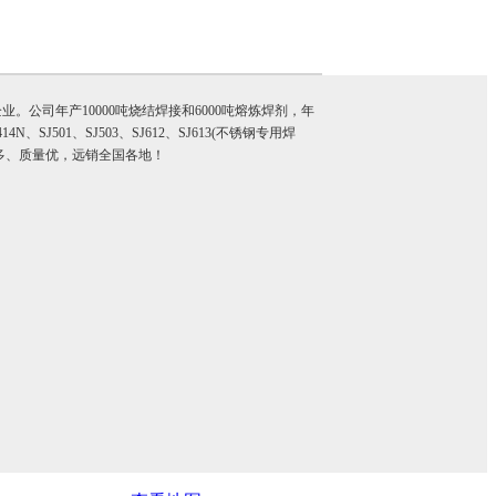
。公司年产10000吨烧结焊接和6000吨熔炼焊剂，年
14N、SJ501、SJ503、SJ612、SJ613(不锈钢专用焊
、品种多、质量优，远销全国各地！