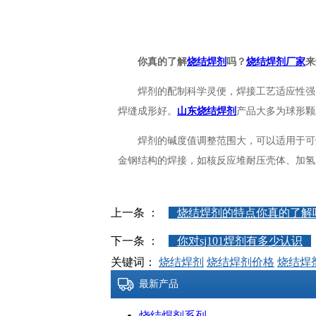
你真的了解
烧结焊剂
吗？
烧结焊剂厂家
来
焊剂的配制科学灵便，焊接工艺适应性强
焊缝成形好。
山东烧结焊剂
产品大多为球形颗
焊剂的碱度值调整范围大，可以适用于可
金钢结构的焊接，如核反应堆耐压壳体、加氢
上一条 ：
烧结焊剂的特点你真的了解
下一条 ：
你对sj101焊剂有多少认识
关键词：
烧结焊剂
烧结焊剂价格
烧结焊
最新产品
烧结焊剂系列