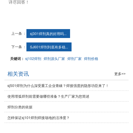
详尽回答！
上一条 ：
sj301焊剂真的好用吗...
下一条 ：
SJ601焊剂到底有多稳...
关键词：
sj102焊剂
焊剂源头厂家
焊剂厂家
焊剂价格
相关资讯
更多>>
sj501焊剂为什么深受重工企业青睐？焊接强度的隐形功臣来了！
使用埋弧焊剂前需要做哪些准备？生产厂家为您简述
焊剂分类的依据
怎样保证sj101焊剂焊接场地的洁净度？