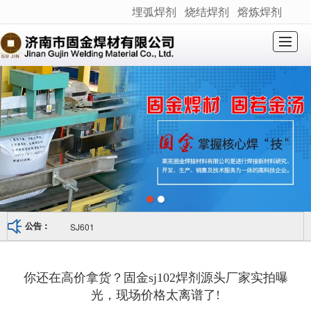
埋弧焊剂
烧结焊剂
熔炼焊剂
很遗憾，因您的浏览器版本过低导致无法获得最佳浏览体验，推荐下载安装谷歌浏览器！
网站首页
关于我们
产品展示
新闻动态
产品应用
荣誉资质
产品检测
联系我们
SJ601
公告：
你还在高价拿货？固金sj102焊剂源头厂家实拍曝
光，现场价格太离谱了!