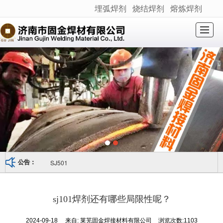
埋弧焊剂
烧结焊剂
熔炼焊剂
很遗憾，因您的浏览器版本过低导致无法获得最佳浏览体验，推荐下载安装谷歌浏览器！
网站首页
关于我们
产品展示
新闻动态
产品应用
荣誉资质
产品检测
联系我们
SJ501
公告：
sj101焊剂还有哪些局限性呢？
2024-09-18
来自:
莱芜固金焊接材料有限公司
浏览次数:1103