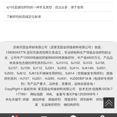
sj102是烧结焊剂的一种常见类型，优点众多，便于使用
了解焊剂的高端定位标准
济南市固金焊材有限公司（原莱芜固金焊接材料有限公司）热线：
13806343776 是经市政府招商引资成立，专业研制和生产埋弧自动焊剂的企
业。公司年产10000吨烧结焊接和6000吨熔炼焊剂，年产值4600万元。产品品
种具体包含烧结焊剂系列SJ101、SJ101G、SJ102、SJ103、SJ106、
SJ107、SJ109、SJ112、SJ301、SJ302、SJ414、SJ414N、SJ501、
SJ503、SJ612、SJ613(不锈钢专用焊剂)、SJ614（管模修复专用焊剂）;熔炼
焊剂系列：HJ107、HJ251、HJ260、HJ431、HJ350和F18-Ⅲ（电渣焊专用焊
剂）等产品产量大、品种多、质量优，远销全国各地！
CopyRight © 版权所有:
莱芜固金焊接材料有限公司
技术支持:
佰搜网 0538-7
177991
网站地图
XML
备案号:
鲁ICP备12029308号-1
本站关键字:
焊接
烧结焊接
熔炼焊剂
埋弧焊剂
焊剂材料
焊剂生产厂
家
轧辊堆焊焊剂
钢结构焊剂