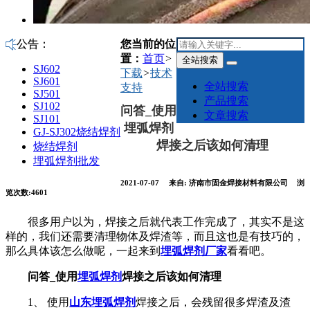
您当前的位
公告：
置：
首页
>
全站搜索
SJ602
下载
>
技术
SJ601
全站搜索
支持
SJ501
产品搜索
SJ102
问答_使用
文章搜索
SJ101
埋弧焊剂
GJ-SJ302烧结焊剂
焊接之后该如何清理
烧结焊剂
埋弧焊剂批发
2021-07-07
来自:
济南市固金焊接材料有限公司
浏
览次数:4601
很多用户以为，焊接之后就代表工作完成了，其实不是这
样的，我们还需要清理物体及焊渣等，而且这也是有技巧的，
那么具体该怎么做呢，一起来到
埋弧焊剂厂家
看看吧。
问答_使用
埋弧焊剂
焊接之后该如何清理
1、 使用
山东埋弧焊剂
焊接之后，会残留很多焊渣及渣