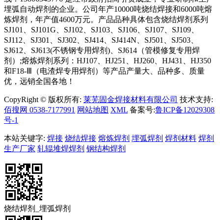
埋弧自动焊剂的企业。公司年产10000吨烧结焊接和6000吨熔
炼焊剂，年产值4600万元。产品品种具体包含烧结焊剂系列
SJ101、SJ101G、SJ102、SJ103、SJ106、SJ107、SJ109、
SJ112、SJ301、SJ302、SJ414、SJ414N、SJ501、SJ503、
SJ612、SJ613(不锈钢专用焊剂)、SJ614（管模修复专用焊
剂）;熔炼焊剂系列：HJ107、HJ251、HJ260、HJ431、HJ350
和F18-Ⅲ（电渣焊专用焊剂）等产品产量大、品种多、质量
优，远销全国各地！
CopyRight © 版权所有:
莱芜固金焊接材料有限公司
技术支持:
佰搜网 0538-7177991
网站地图
XML
备案号:
鲁ICP备12029308
号-1
本站关键字:
焊接
烧结焊接
熔炼焊剂
埋弧焊剂
焊剂材料
焊剂
生产厂家
轧辊堆焊焊剂
钢结构焊剂
烧结焊剂_埋弧焊剂