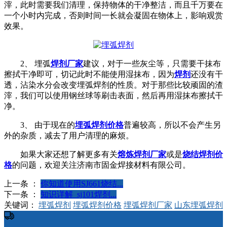
滓，此时需要我们清理，保持物体的干净整洁，而且千万要在
一个小时内完成，否则时间一长就会凝固在物体上，影响观赏
效果。
2、 埋弧
焊剂厂家
建议，对于一些灰尘等，只需要干抹布
擦拭干净即可，切记此时不能使用湿抹布，因为
焊剂
还没有干
透，沾染水分会改变埋弧焊剂的性质。对于那些比较顽固的渣
滓，我们可以使用钢丝球等刷击表面，然后再用湿抹布擦拭干
净。
3、 由于现在的
埋弧焊剂价格
普遍较高，所以不会产生另
外的杂质，减去了用户清理的麻烦。
如果大家还想了解更多有关
熔炼焊剂厂家
或是
烧结焊剂价
格
的问题，欢迎关注济南市固金焊接材料有限公司。
上一条 ：
你知道使用SJ661烧结...
下一条 ：
知识详解_sj101焊剂...
关键词：
埋弧焊剂
埋弧焊剂价格
埋弧焊剂厂家
山东埋弧焊剂