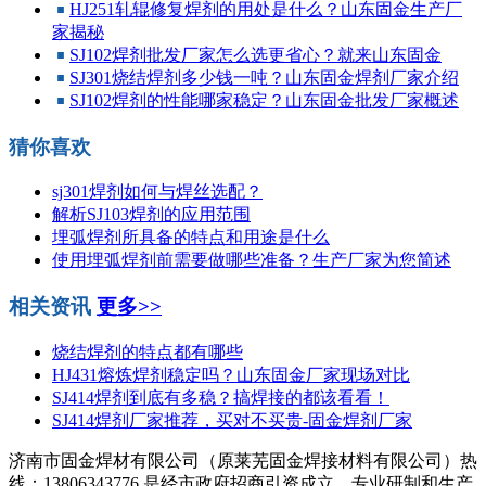
HJ251轧辊修复焊剂的用处是什么？山东固金生产厂
家揭秘
SJ102焊剂批发厂家怎么选更省心？就来山东固金
SJ301烧结焊剂多少钱一吨？山东固金焊剂厂家介绍
SJ102焊剂的性能哪家稳定？山东固金批发厂家概述
猜你喜欢
sj301焊剂如何与焊丝选配？
解析SJ103焊剂的应用范围
埋弧焊剂所具备的特点和用途是什么
使用埋弧焊剂前需要做哪些准备？生产厂家为您简述
相关资讯
更多>>
烧结焊剂的特点都有哪些
HJ431熔炼焊剂稳定吗？山东固金厂家现场对比
SJ414焊剂到底有多稳？搞焊接的都该看看！
SJ414焊剂厂家推荐，买对不买贵-固金焊剂厂家
济南市固金焊材有限公司（原莱芜固金焊接材料有限公司）热
线：13806343776 是经市政府招商引资成立，专业研制和生产