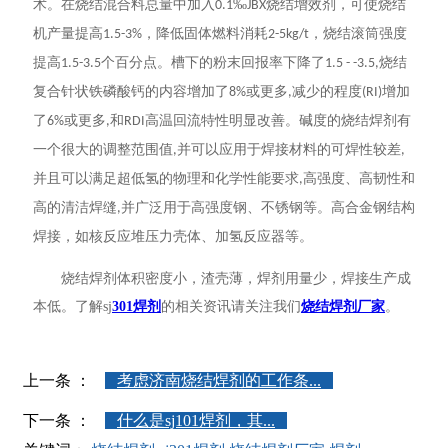
术。在烧结混合料总量中加入
‰
烧结增效剂，可使烧结
0.1
JBX
机产量提高
，降低固体燃料消耗
，烧结滚筒强度
1.5-3%
2-5kg/t
提高
个百分点。槽下的粉末回报率下降了
烧结
1.5-3.5
1.5 - -3.5,
复合针状铁磷酸钙的内容增加了
或更多
减少的程度
增加
8%
,
(RI)
了
或更多
和
高温回流特性明显改善。碱度的烧结焊剂有
6%
,
RDI
一个很大的调整范围值
并可以应用于焊接材料的可焊性较差
,
,
并且可以满足超低氢的物理和化学性能要求
高强度、高韧性和
,
高的清洁焊缝
并广泛用于高强度钢、不锈钢等。高合金钢结构
,
焊接，如核反应堆压力壳体、加氢反应器等。
烧结焊剂体积密度小，渣壳薄，焊剂用量少，焊接生产成
本低。了解sj
301焊剂
的相关资讯请关注我们
烧结焊剂厂家
。
上一条 ：
考虑济南烧结焊剂的工作条...
下一条 ：
什么是sj101焊剂，其...