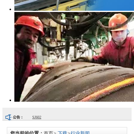
SJ602
公告：
SJ601
您当前的位置：
首页
>
下载
>
行业新闻