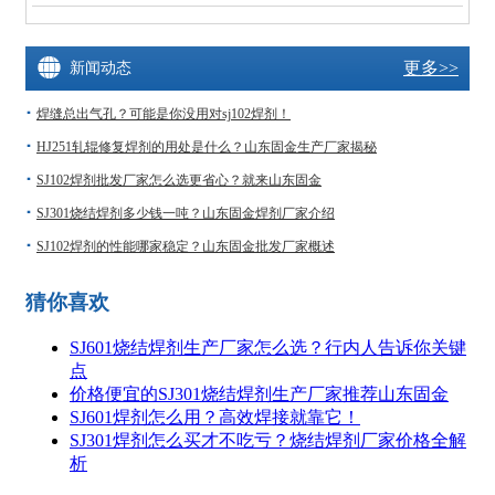
更多>>
新闻动态
焊缝总出气孔？可能是你没用对sj102焊剂！
HJ251轧辊修复焊剂的用处是什么？山东固金生产厂家揭秘
SJ102焊剂批发厂家怎么选更省心？就来山东固金
SJ301烧结焊剂多少钱一吨？山东固金焊剂厂家介绍
SJ102焊剂的性能哪家稳定？山东固金批发厂家概述
猜你喜欢
SJ601烧结焊剂生产厂家怎么选？行内人告诉你关键
点
价格便宜的SJ301烧结焊剂生产厂家推荐山东固金
SJ601焊剂怎么用？高效焊接就靠它！
SJ301焊剂怎么买才不吃亏？烧结焊剂厂家价格全解
析