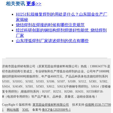
相关资讯
更多>>
HJ251轧辊修复焊剂的用处是什么？山东固金生产厂
家揭秘
烧结焊剂在焊接的时候有哪些注意规范
经过科研创新的钢结构焊剂焊缝好性能优_烧结焊剂
厂家
山东埋弧焊剂厂家讲述焊剂的优点有哪些
济南市固金焊材有限公司（原莱芜固金焊接材料有限公司）热线：13806343776 是
经市政府招商引资成立，专业研制和生产埋弧自动焊剂的企业。公司年产10000吨
烧结焊接和6000吨熔炼焊剂，年产值4600万元。产品品种具体包含烧结焊剂系列
SJ101、SJ101G、SJ102、SJ103、SJ106、SJ107、SJ109、SJ112、SJ301、SJ302、
SJ414、SJ414N、SJ501、SJ503、SJ612、SJ613(不锈钢专用焊剂)、SJ614（管模修
复专用焊剂）;熔炼焊剂系列：HJ107、HJ251、HJ260、HJ431、HJ350和F18-
Ⅲ（电渣焊专用焊剂）等产品产量大、品种多、质量优，远销全国各地！
CopyRight © 版权所有:
莱芜固金焊接材料有限公司
技术支持:
佰搜网 0538-717799
1
网站地图
XML
备案号:
鲁ICP备12029308号-1