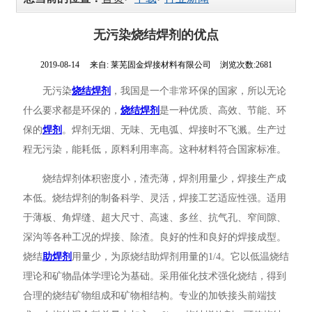
SJ501
无污染烧结焊剂的优点
SJ102
2019-08-14
来自:
莱芜固金焊接材料有限公司
浏览次数:2681
SJ101
无污染
烧结焊剂
，
我国是一个非常环保的国家，所以无论
GJ-SJ302烧结焊剂
什么要求都是环保的，
烧结焊剂
是一种优质、高效、节能、环
保的
焊剂
。焊剂无烟、无味、无电弧、焊接时不飞溅。生产过
烧结焊剂
程无污染，能耗低，原料利用率高。这种材料符合国家标准。
埋弧焊剂批发
烧结焊剂体积密度小，渣壳薄，焊剂用量少，焊接生产成
本低。烧结焊剂的制备科学、灵活，焊接工艺适应性强。适用
于薄板、角焊缝、超大尺寸、高速、多丝、抗气孔、窄间隙、
深沟等各种工况的焊接、除渣。良好的性和良好的焊接成型。
烧结
助焊剂
用量少，为原烧结助焊剂用量的
1/4
。它以低温烧结
理论和矿物晶体学理论为基础。采用催化技术强化烧结，得到
合理的烧结矿物组成和矿物相结构。专业的加铁接头前端技