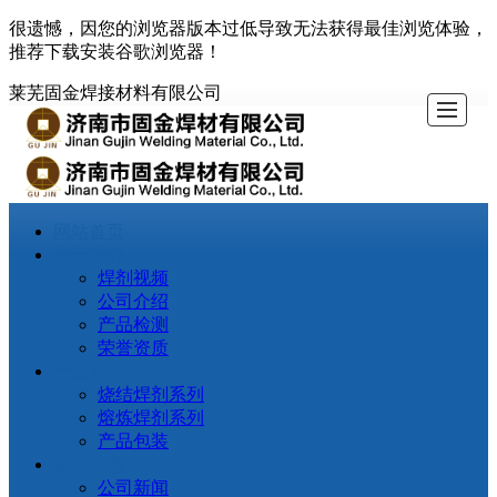
很遗憾，因您的浏览器版本过低导致无法获得最佳浏览体验，
推荐下载安装谷歌浏览器！
莱芜固金焊接材料有限公司
网站
关于
产品
新闻
产品
网站首页
首页
我们
展示
动态
应用
关于我们
焊剂视频
荣誉
公司介绍
资质
产品检测
荣誉资质
产品
联系
产品展示
检测
我们
烧结焊剂系列
熔炼焊剂系列
产品包装
新闻动态
公司新闻