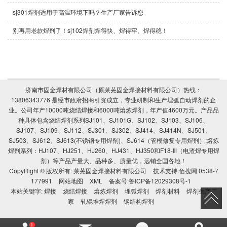
sj301焊剂适用于高温环境下吗？生产厂家告诉您
别再用老款焊剂了！sj102焊剂焊得快、焊得牢、焊得稳！
济南市固金焊材有限公司（原莱芜固金焊接材料有限公司）热线：
13806343776 是经市政府招商引资成立，专业研制和生产埋弧自动焊剂的企
业。公司年产10000吨烧结焊接和6000吨熔炼焊剂，年产值4600万元。产品品
种具体包含烧结焊剂系列SJ101、SJ101G、SJ102、SJ103、SJ106、
SJ107、SJ109、SJ112、SJ301、SJ302、SJ414、SJ414N、SJ501、
SJ503、SJ612、SJ613(不锈钢专用焊剂)、SJ614（管模修复专用焊剂）;熔炼
焊剂系列：HJ107、HJ251、HJ260、HJ431、HJ350和F18-Ⅲ（电渣焊专用焊
剂）等产品产量大、品种多、质量优，远销全国各地！
CopyRight © 版权所有:
莱芜固金焊接材料有限公司
技术支持:
佰搜网 0538-7
177991
网站地图
XML
备案号:
鲁ICP备12029308号-1
本站关键字:
焊接
烧结焊接
熔炼焊剂
埋弧焊剂
焊剂材料
焊剂生产厂
家
轧辊堆焊焊剂
钢结构焊剂