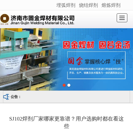
埋弧焊剂
烧结焊剂
熔炼焊剂
很遗憾，因您的浏览器版本过低导致无法获得最佳浏览体验，推荐下载安装谷歌浏览器！
网站首页
关于我们
产品展示
新闻动态
产品应用
荣誉资质
产品检测
联系我们
SJ601
公告：
SJ102焊剂厂家哪家更靠谱？用户选购时都在看这
些