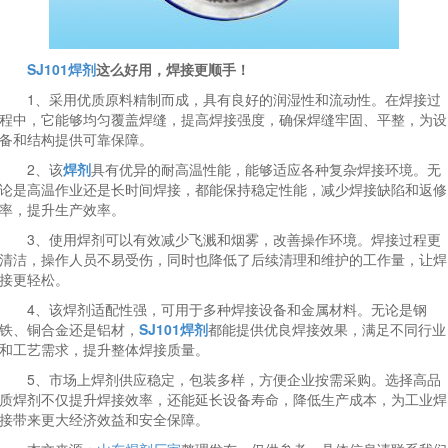
SJ101焊剂
这么好用，焊接更顺手！
1、采用优质原料精制而成，具有良好的润湿性和流动性。在焊接过
程中，它能够均匀覆盖焊缝，提高焊接强度，确保焊缝牢固、平整，为设
备和结构提供可靠保障。
2、该
焊剂
具有优异的耐高温性能，能够适应各种复杂焊接环境。无
论是高温作业还是长时间焊接，都能保持稳定性能，减少焊接缺陷和返修
率，提升生产效率。
3、使用焊剂可以有效减少飞溅和烟雾，改善操作环境。焊接过程更
清洁，操作人员不易受伤，同时也降低了后续清理和维护的工作量，让焊
接更轻松。
4、该焊剂适配性强，可用于多种焊接设备和金属材料。无论是钢
铁、铜合金还是铝材，
SJ101焊剂
都能提供优良焊接效果，满足不同行业
和工艺需求，提升整体焊接质量。
5、市场上焊剂供应稳定，包装多样，方便企业按需采购。选择高品
质焊剂不仅提升焊接效率，还能延长设备寿命，降低生产成本，为工业焊
接带来更大经济效益和安全保障。