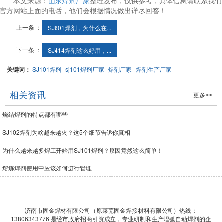
本文来源：
山东焊剂厂家
整理发布，仅供参考，具体信息请联系我们
官方网站上面的电话，他们会根据情况做出详尽回答！
上一条 ：
SJ601焊剂，为什么在...
下一条 ：
SJ414焊剂这么好用，...
关键词：
SJ101焊剂
sj101焊剂厂家
焊剂厂家
焊剂生产厂家
相关资讯
更多>>
烧结焊剂的特点都有哪些
SJ102焊剂为啥越来越火？这5个细节告诉你真相
为什么越来越多焊工开始用SJ101焊剂？原因竟然这么简单！
熔炼焊剂使用中应该如何进行管理
济南市固金焊材有限公司（原莱芜固金焊接材料有限公司）热线：
13806343776 是经市政府招商引资成立，专业研制和生产埋弧自动焊剂的企