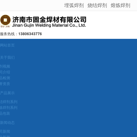
埋弧焊剂
烧结焊剂
熔炼焊剂
很遗憾，因您的浏览器版本过低导致无法获得最佳浏览体验，推荐下载安装谷歌浏览器！
服务热线：
13806343776
网站首页
关于我们
剂视频
司介绍
品检测
誉资质
产品展示
结焊剂系列
炼焊剂系列
品包装
新闻动态
司新闻
业新闻