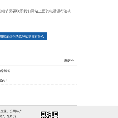
细细节需要联系我们网站上面的电话进行咨询
用熔炼焊剂的原理知识都有什么
更多>>
为您解答
锁死！
的企业。公司年产
07、SJ109、