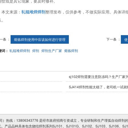
裂纹或是其它现象，要及时修补。
本文来源：
轧辊堆焊焊剂
整理发布，仅供参考，不做实际应用。具体详
认。
一条 ：
下一条 ：
熔炼焊剂使用中应该如何进行管理
使
键词：
轧辊堆焊焊剂
焊剂
焊剂生产厂家
熔炼焊剂
！
sj102焊剂需要注意防冻吗？生产厂家
SJ414焊剂性能太稳了，老司机一试就
热线：13806343776 是经市政府招商引资成立，专业研制和生产埋弧自动焊剂
产品品种具体包含烧结焊剂系列SJ101、SJ101G、SJ102、SJ103、SJ106、SJ1