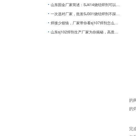
山东固金厂家简述：SJ414烧结焊剂可以提高焊接质量吗？
一次选对厂家，批发SJ301烧结焊剂不踩坑！
焊接少烦恼，厂家带你看sj107焊剂怎么帮你搞定
山东sj102焊剂生产厂家为你揭秘，高质量焊接的关键就在这里！
的
的
完