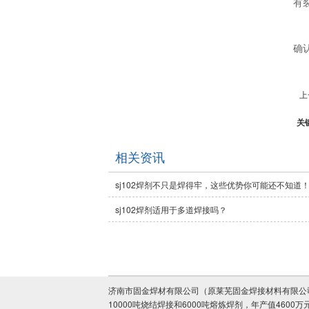
有
确
上
关
相关资讯
sj102焊剂不只是焊得牢，这些优势你可能还不知道
sj102焊剂适用于多道焊接吗？
济南市固金焊材有限公司（原莱芜固金焊接材料有限公司）
10000吨烧结焊接和6000吨熔炼焊剂，年产值4600万元。