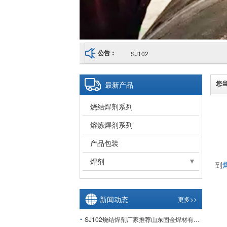
SJ102
公告：
您
最新产品
烧结焊剂系列
熔炼焊剂系列
产品包装
焊剂
到
熔炼焊剂
埋弧焊剂
新闻动态
更多>>
SJ102烧结焊剂厂家推荐山东固金焊材有限公司