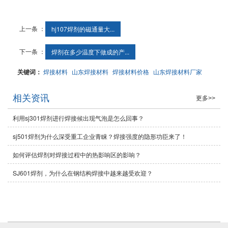
上一条 ：
hj107焊剂的磁通量大...
下一条 ：
焊剂在多少温度下做成的产...
关键词：
焊接材料
山东焊接材料
焊接材料价格
山东焊接材料厂家
相关资讯
更多>>
利用sj301焊剂进行焊接候出现气泡是怎么回事？
sj501焊剂为什么深受重工企业青睐？焊接强度的隐形功臣来了！
如何评估焊剂对焊接过程中的热影响区的影响？
SJ601焊剂，为什么在钢结构焊接中越来越受欢迎？