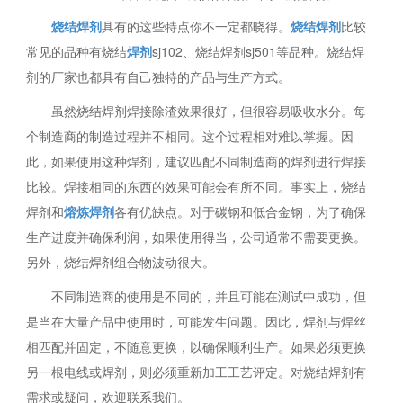
烧结焊剂
具有的这些特点你不一定都晓得。
烧结焊剂
比较
常见的品种有烧结
焊剂
sj102、烧结焊剂sj501等品种。烧结焊
剂的厂家也都具有自己独特的产品与生产方式。
虽然烧结焊剂焊接除渣效果很好，但很容易吸收水分。每
个制造商的制造过程并不相同。这个过程相对难以掌握。因
此，如果使用这种焊剂，建议匹配不同制造商的焊剂进行焊接
比较。焊接相同的东西的效果可能会有所不同。事实上，烧结
焊剂和
熔炼焊剂
各有优缺点。对于碳钢和低合金钢，为了确保
生产进度并确保利润，如果使用得当，公司通常不需要更换。
另外，烧结焊剂组合物波动很大。
不同制造商的使用是不同的，并且可能在测试中成功，但
是当在大量产品中使用时，可能发生问题。因此，焊剂与焊丝
相匹配并固定，不随意更换，以确保顺利生产。如果必须更换
另一根电线或焊剂，则必须重新加工工艺评定。对烧结焊剂有
需求或疑问，欢迎联系我们。