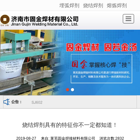
埋弧焊剂
烧结焊剂
熔炼焊剂
很遗憾，因您的浏览器版本过低导致无法获得最佳浏览体验，推荐下载安装谷歌浏览器！
网站首页
关于我们
产品展示
新闻动态
产品应用
荣誉资质
产品检测
联系我们
SJ602
公告：
烧结焊剂具有的特征你不一定都知道！
2019-08-27
来自:
莱芜固金焊接材料有限公司
浏览次数:2832