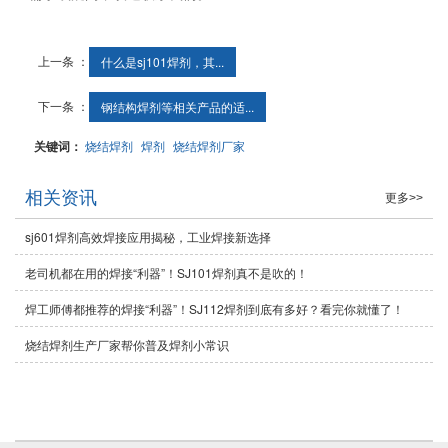
上一条 ：
什么是sj101焊剂，其...
下一条 ：
钢结构焊剂等相关产品的适...
关键词：
烧结焊剂
焊剂
烧结焊剂厂家
相关资讯
更多>>
sj601焊剂高效焊接应用揭秘，工业焊接新选择
老司机都在用的焊接“利器”！SJ101焊剂真不是吹的！
焊工师傅都推荐的焊接“利器”！SJ112焊剂到底有多好？看完你就懂了！
烧结焊剂生产厂家帮你普及焊剂小常识